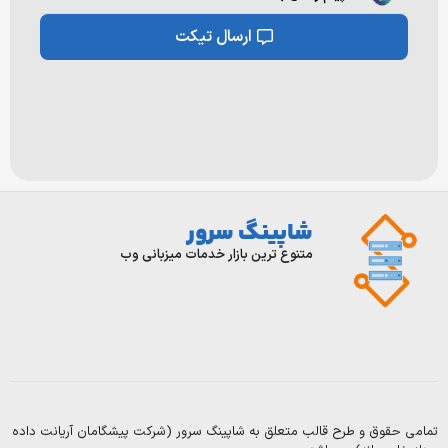
ارسال تیکت
شاپینگ سرور
ورود/
تماس
با
ثبت
متنوع ترین بازار خدمات میزبانی وب
ما
نام
درباره
قوانین
و
ما
مقرارت
سوالات
بلاگ
متداول
 و طرح قالب متعلق به شاپینگ سرور (شرکت پیشگامان آریانت داده
Copyright