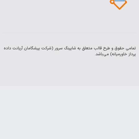
درباره
قوانین
و
ما
مقرارت
سوالات
بلاگ
متداول
 و طرح قالب متعلق به شاپینگ سرور (شرکت پیشگامان آریانت داده
Copyright
یانه) می‌باشد.
2003-
2025
©