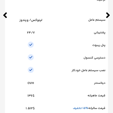
عامل
لینوکس/ ویندوز
ی
24/7
وت
 کنسول
ستم عامل خودکار
ر
OVH
هیانه
136$
لیانه
15% تخفیف
1.512$