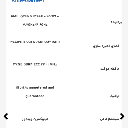
Rise-Game-1
AMD Ryzen 5 5600X - 6c/12t -
پردازنده
3.7GHz/4.6GHz
2x512GB SSD NVMe Soft RAID
یره سازی
فضای ذخ
32GB DDR4 ECC 2400MHz
موقت
حافظه 
1Gbit/s unmetered and
guaranteed
ترافیک
عامل
لینوکس/ ویندوز
سیستم 