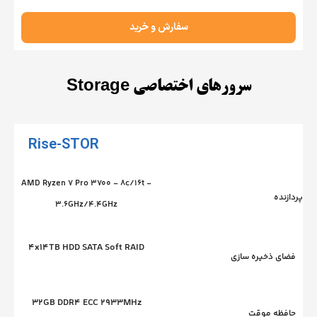
سفارش و خرید
سرورهای اختصاصی Storage
Rise-STOR
AMD Ryzen 7 Pro 3700 - 8c/16t -
3.6GHz/4.4GHz
4x14TB HDD SATA Soft RAID
یره سازی
32GB DDR4 ECC 2933MHz
موقت