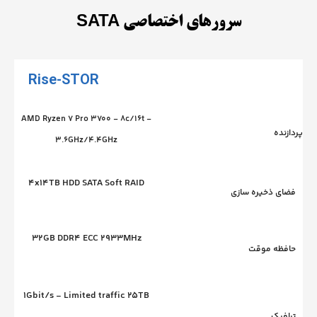
سرورهای اختصاصی SATA
Rise-STOR
AMD Ryzen 7 Pro 3700 - 8c/16t -
3.6GHz/4.4GHz
4x14TB HDD SATA Soft RAID
یره سازی
32GB DDR4 ECC 2933MHz
موقت
1Gbit/s - Limited traffic 25TB