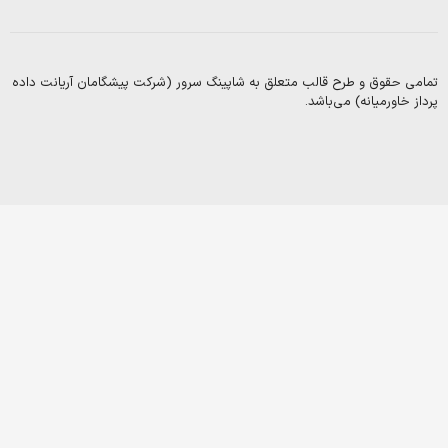
بلاگ
متداول
 و طرح قالب متعلق به شاپینگ سرور (شرکت پیشگامان آریانت داده
Copyright
یانه) می‌باشد.
2003-
2025
©