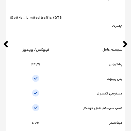
1Gbit/s - Limited traffic 25TB
عامل
لینوکس/ ویندوز
ی
24/7
وت
 کنسول
ستم عامل خودکار
ر
OVH