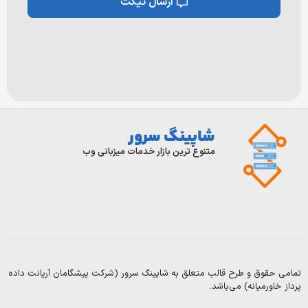
ارسال تیکت
شاپینگ سرور
ورود/
تماس
با
ثبت
متنوع ترین بازار خدمات میزبانی وب
ما
نام
درباره
قوانین
و
ما
مقرارت
سوالات
بلاگ
متداول
 و طرح قالب متعلق به شاپینگ سرور (شرکت پیشگامان آریانت داده
Copyright
یانه) می‌باشد.
2003-