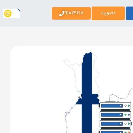
91014618
عضویت