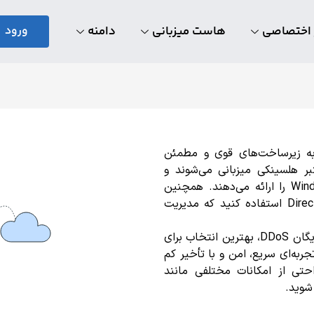
 اختصاصی
هاست میزبانی
دامنه
ورود
شاپینگ سرور، به زیرساخت‌های قوی و مطمئن
ر هلسینکی میزبانی می‌شوند و
گزینه‌های مختلفی از جمله سیستم‌عامل‌های Linux و Windows را ارائه می‌دهند. همچنین
می‌توانید از کنترل‌پنل‌های محبوب مانند cPanel و DirectAdmin استفاده کنید که مدیریت
سرور مجازی فنلاند شاپینگ سرور با گواهی SSL و حفاظت رایگان DDoS، بهترین انتخاب برای
جربه‌ای سریع، امن و با تأخیر کم
حتی از امکانات مختلفی مانند
شوید.