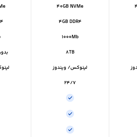
Me
40GB NVMe
R4
4GB DDR4
b
1000Mb
8TB
بدون
وز
لینوکس/ ویندوز
لینو
24/7