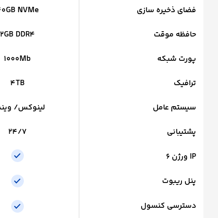
فضای ذخیره سازی
40GB NVMe
حافظه موقت
2GB DDR4
پورت شبکه
1000Mb
ترافیک
4TB
سیستم عامل
لینوکس/ ویند
پشتیبانی
24/7
IP ورژن 6
پنل ریبوت
دسترسی کنسول