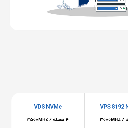
VDS NVMe
VPS 8192
4 هسته / 3500MHZ