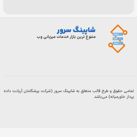
شاپینگ سرور
ورود/
تماس
با
ثبت
متنوع ترین بازار خدمات میزبانی وب
ما
نام
درباره
قوانین
و
ما
مقرارت
سوالات
بلاگ
متداول
 و طرح قالب متعلق به شاپینگ سرور (شرکت پیشگامان آریانت داده
Copyright
یانه) می‌باشد.
2003-
2025
©