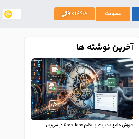
91014618
عضویت
آخرین نوشته ها
آموزش جامع مدیریت و تنظیم Cron Jobs در سی‌پنل