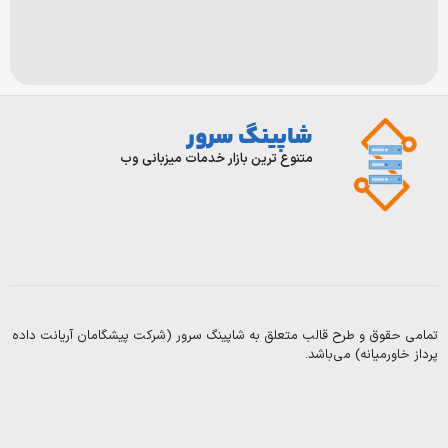
شاپینگ سرور
ورود/
تماس
با
ثبت
متنوع ترین بازار خدمات میزبانی وب
ما
نام
درباره
قوانین
و
ما
مقرارت
سوالات
بلاگ
متداول
 و طرح قالب متعلق به شاپینگ سرور (شرکت پیشگامان آریانت داده
Copyright
یانه) می‌باشد.
2003-
2025
©