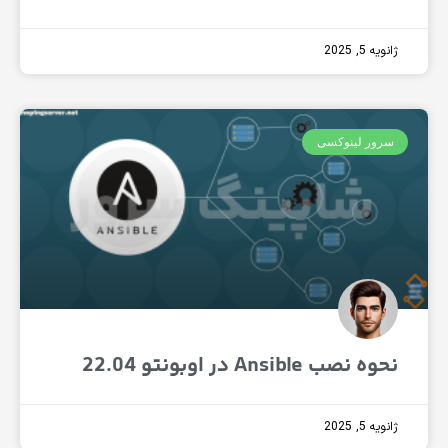
, 2025
ور لینوکسی
صب Ansible در اوبونتو 22.04
, 2025