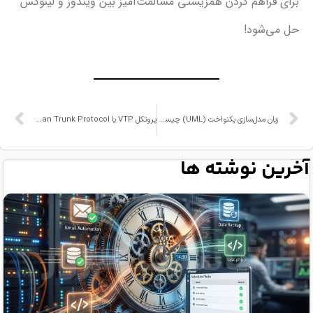
اهم کردن همزیستی مسالمت‌آمیز بین ویندوز و لینوکس
شود!
زبان مدل‌سازی یکنواخت (UML) چیست و چرا از آن استفاده می‌کنیم؟
پروتکل VTP یا Vlan Trunk Protocol چیست؟
 نوشته ها