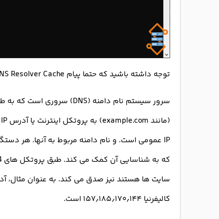
توجه داشته باشید که حتما پیام Successfully flushed the DNS Resolver Cache را دریافت کنید.
سرور سیستم نام دامنه (DNS) 
کالیفرنیا ۱۵۷٫۱۸۵٫۱۷۰٫۱۴۴ است.