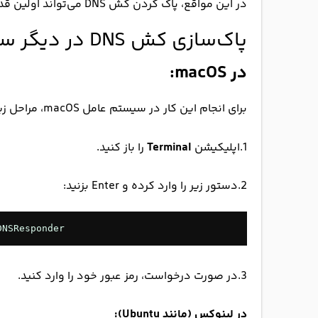
در این مواقع، پاک کردن کش DNS می‌تواند اولین قدم در فرآیند عیب‌یابی باشد.
پاک‌سازی کش DNS در دیگر سیستم‌عامل‌ها
در macOS:
برای انجام این کار در سیستم عامل macOS، مراحل زیر را دنبال کنید:
1.اپلیکیشن
Terminal
را باز کنید.
2.دستور زیر را وارد کرده و Enter بزنید:
DNSResponder
3.در صورت درخواست، رمز عبور خود را وارد کنید.
در لینوکس (مانند Ubuntu):