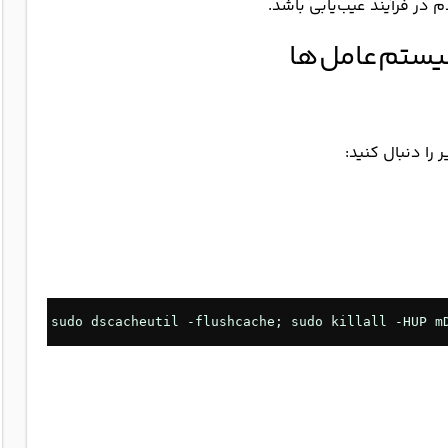
sudo dscacheutil -flushcache; sudo killall -HUP m