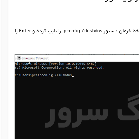
پس از اینکه وارد محیط Command Prompt شدید، د خط فرمان دستور ipconfig /flushdns را تایپ کرده و Enter را