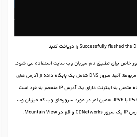
سروری است که به طور خاص برای تطبیق نام میزبان وب سایت استفاده می شود.
(مانند example.com) به پروتکل اینترنت یا آدرس IP مربوطه آنها. سرور DNS شامل یک پایگاه داده از آدرس های
IP عمومی است. و نام دامنه مربوط به آنها. هر دستگاه متصل به اینترنت دارای یک آدرس IP منحصر به فرد است
که به شناسایی آن کمک می کند. طبق پروتکل های IPv4 یا IPV6. همین امر در مورد سرورهای وب که میزبان وب
سایت ها هستند نیز صدق می کند. به عنوان مثال، آدرس IP یک سرور CDNetworks واقع در Mountain View.