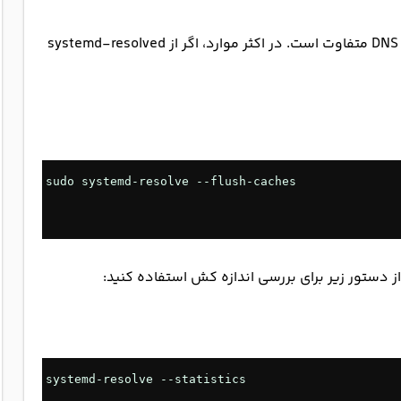
در توزیع‌های مختلف لینوکس، نحوه‌ی پاک‌سازی کش DNS متفاوت است. در اکثر موارد، اگر از systemd-resolved
sudo systemd-resolve --flush-caches
از دستور زیر برای بررسی اندازه کش استفاده کنید:
systemd-resolve --statistics