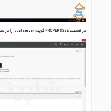
در قسمت PROPERTISSE گزینه local server را در سمت راست پیدا کنید و روی قسمت آبی رنگ کلیک کنید.