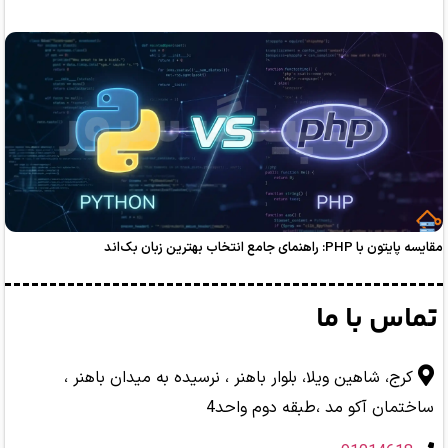
بهترین زبان بک‌اند
با ما
اهین ویلا، بلوار باهنر ، نرسیده به میدان باهنر ،
آکو مد ،طبقه دوم واحد4