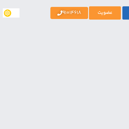
91014618
عضویت