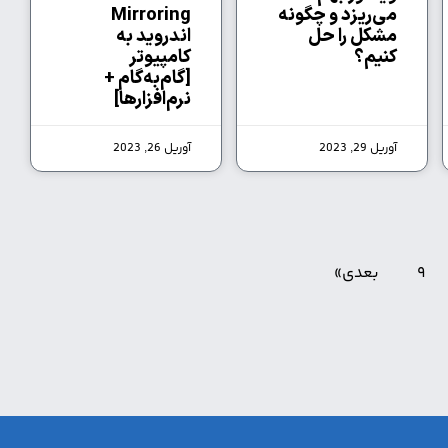
می‌ریزد و چگونه
Mirroring
مشکل را حل
اندروید به
کنیم؟
کامپیوتر
[گام‌به‌گام +
نرم‌افزارها]
آوریل 29, 2023
آوریل 26, 2023
9
بعدی»