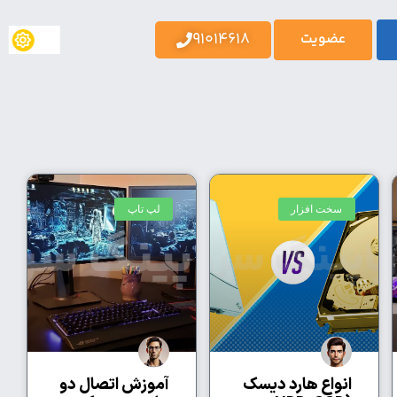
91014618
عضویت
سخت افزار
لپ تاپ
انواع هارد دیسک
آموزش اتصال دو