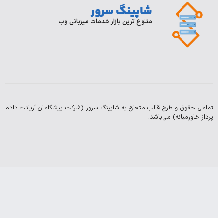
شاپینگ سرور
ورود/
تماس
با
ثبت
متنوع ترین بازار خدمات میزبانی وب
ما
نام
درباره
قوانین
و
ما
مقرارت
سوالات
بلاگ
متداول
 و طرح قالب متعلق به شاپینگ سرور (شرکت پیشگامان آریانت داده
Copyright
یانه) می‌باشد.
2003-
2025
©